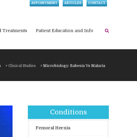
APPOINTMENT
ARTICLES
CONTACT
d Treatments
Patient Education and Info
a
>
Clinical Studies
>
Microbiology: Babesia Vs Malaria
Conditions
Femoral Hernia