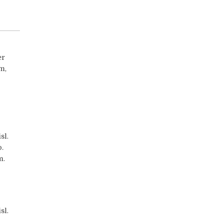
er
m,
sl.
.
m.
sl.