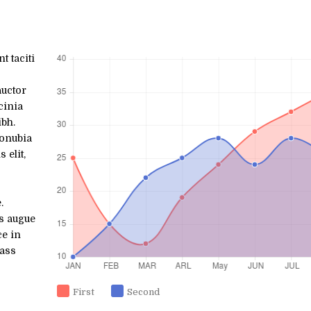
t taciti
auctor
cinia
ibh.
conubia
 elit,
.
us augue
ce in
lass
First
Second